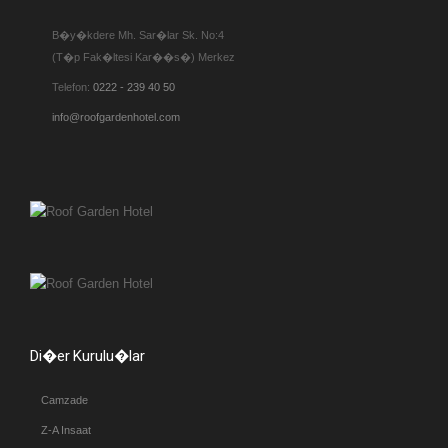
B�y�kdere Mh. Sar�lar Sk. No:4
(T�p Fak�ltesi Kar��s�) Merkez
Telefon:
0222 - 239 40 50
info@roofgardenhotel.com
Di�er Kurulu�lar
Camzade
Z-A Insaat