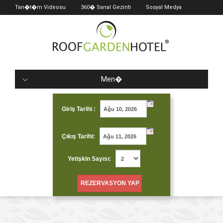
Tan�t�m Videosu
360� Sanal Gezinti
Sosyal Medya
Men�
Giriş Tarihi :
Çıkış Tarihi:
Yetişkin Sayısı: