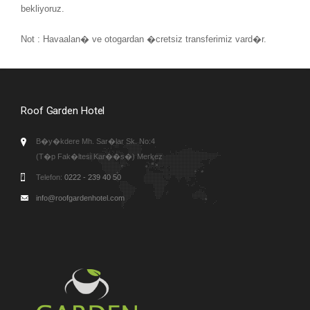
bekliyoruz.
Not : Havaalan� ve otogardan �cretsiz transferimiz vard�r.
Roof Garden Hotel
B�y�kdere Mh. Sar�lar Sk. No:4
(T�p Fak�ltesi Kar��s�) Merkez
Telefon:
0222 - 239 40 50
info@roofgardenhotel.com