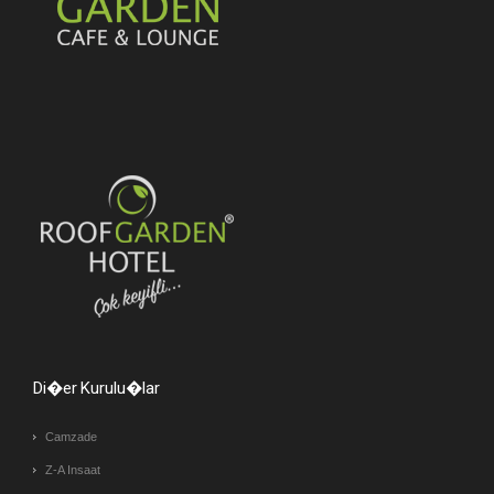
Di�er Kurulu�lar
Camzade
Z-A Insaat