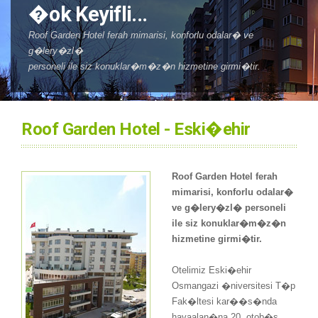
�ok Keyifli...
Roof Garden Hotel ferah mimarisi, konforlu odalar� ve
g�lery�zl�
personeli ile siz konuklar�m�z�n hizmetine girmi�tir.
Roof Garden Hotel - Eski�ehir
Roof Garden Hotel ferah
mimarisi, konforlu odalar�
ve g�lery�zl� personeli
ile siz konuklar�m�z�n
hizmetine girmi�tir.
Otelimiz Eski�ehir
Osmangazi �niversitesi T�p
Fak�ltesi kar��s�nda
havaalan�na 20, otob�s