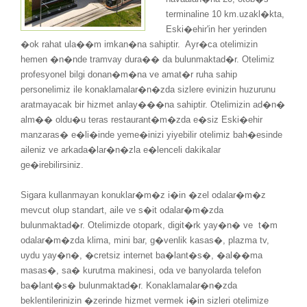
terminaline 10 km.uzakl�kta,
Eski�ehir'in her yerinden
�ok rahat ula��m imkan�na sahiptir. Ayr�ca otelimizin
hemen �n�nde tramvay dura�� da bulunmaktad�r. Otelimiz
profesyonel bilgi donan�m�na ve amat�r ruha sahip
personelimiz ile konaklamalar�n�zda sizlere evinizin huzurunu
aratmayacak bir hizmet anlay���na sahiptir. Otelimizin ad�n�
alm�� oldu�u teras restaurant�m�zda e�siz Eski�ehir
manzaras� e�li�inde yeme�inizi yiyebilir otelimiz bah�esinde
aileniz ve arkada�lar�n�zla e�lenceli dakikalar
ge�irebilirsiniz.
Sigara kullanmayan konuklar�m�z i�in �zel odalar�m�z
mevcut olup standart, aile ve s�it odalar�m�zda
bulunmaktad�r. Otelimizde otopark, digit�rk yay�n� ve t�m
odalar�m�zda klima, mini bar, g�venlik kasas�, plazma tv,
uydu yay�n�, �cretsiz internet ba�lant�s�, �al��ma
masas�, sa� kurutma makinesi, oda ve banyolarda telefon
ba�lant�s� bulunmaktad�r. Konaklamalar�n�zda
beklentilerinizin �zerinde hizmet vermek i�in sizleri otelimize