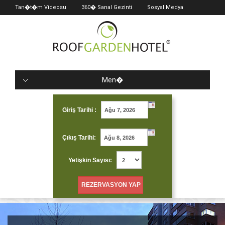
Tan�t�m Videosu
360� Sanal Gezinti
Sosyal Medya
Men�
Giriş Tarihi :
Çıkış Tarihi:
Yetişkin Sayısı: